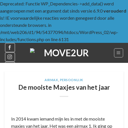
Deprecated: Functie WP_Dependencies->add_data() werd
aangeroepen met een argument dat sinds versie 6.9.0
verouderd
is! IE voorwaardelijke reacties worden genegeerd door alle
ondersteunde browsers. in
/mnt/web206/d1/94/54377094/htdocs/WordPress_02/wp-
Skip
includes/functions.php on line 6131
to
content
AIRMAX
,
PERSOONLIJK
De mooiste Maxjes van het jaar
In 2014 kwam iemand mijn les in met de mooiste
maxjes van het jaar. Het was een airmax 1. Ik ging op