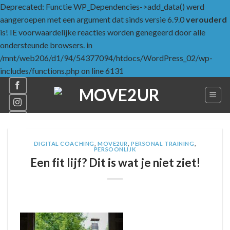
Deprecated: Functie WP_Dependencies->add_data() werd
aangeroepen met een argument dat sinds versie 6.9.0
verouderd
is! IE voorwaardelijke reacties worden genegeerd door alle
ondersteunde browsers. in
/mnt/web206/d1/94/54377094/htdocs/WordPress_02/wp-
Skip
includes/functions.php on line 6131
to
content
DIGITAL COACHING
,
MOVE2UR
,
PERSONAL TRAINING
,
PERSOONLIJK
Een fit lijf? Dit is wat je niet ziet!